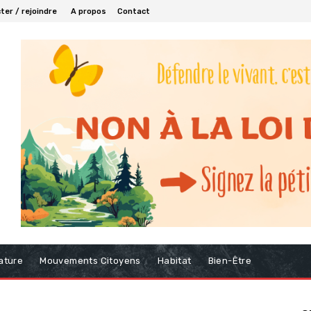
er / rejoindre
A propos
Contact
ature
Mouvements Citoyens
Habitat
Bien-Être