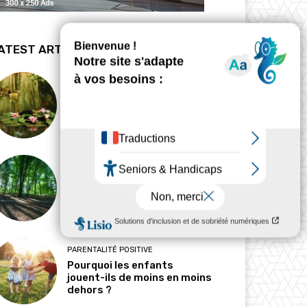
ATEST ARTICLES
BIODYNAMIE
La revanche des mares
HABITAT
Pourquoi l’ombre est-elle
devenue une ressource
précieuse ?
PARENTALITÉ POSITIVE
Pourquoi les enfants
jouent-ils de moins en moins
dehors ?