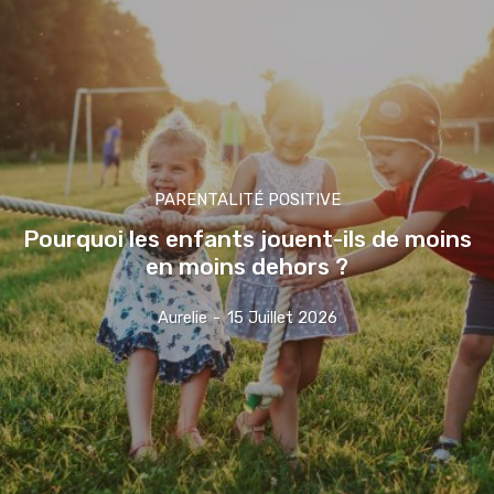
PARENTALITÉ POSITIVE
Pourquoi les enfants jouent-ils de moins
en moins dehors ?
Aurelie
-
15 Juillet 2026