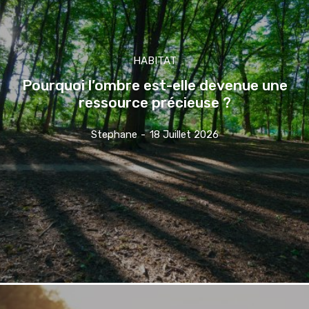
HABITAT
Pourquoi l’ombre est-elle devenue une
ressource précieuse ?
Stephane
-
18 Juillet 2026