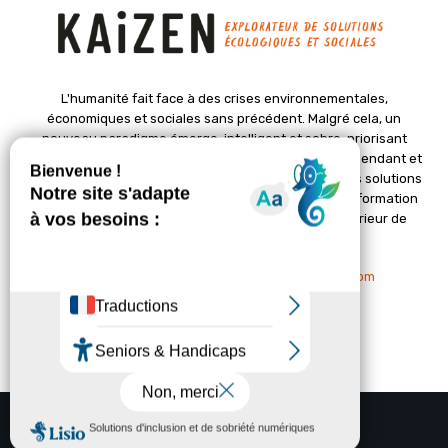
L'humanité fait face à des crises environnementales,
économiques et sociales sans précédent. Malgré cela, un
nouveau paradigme émerge, intelligent et sobre, priorisant
l'épanouissement de la vie. Le magazine Kaizen, indépendant et
positif, met en lumière des initiatives pionnières et des solutions
créatives pour un avenir meilleur. Il croit en une transformation
profonde des sociétés grâce à un changement intérieur de
chacun de nous.
Nous contacter :
contact@kaizen-magazine.com
© Copyright - KAIZEN Magazine (2012-2025)
A propos
Contact