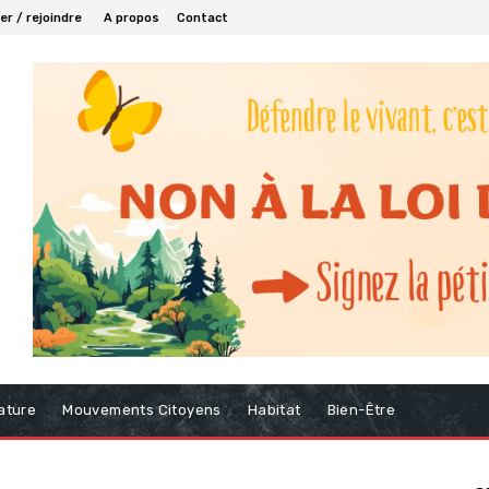
r / rejoindre
A propos
Contact
ature
Mouvements Citoyens
Habitat
Bien-Être