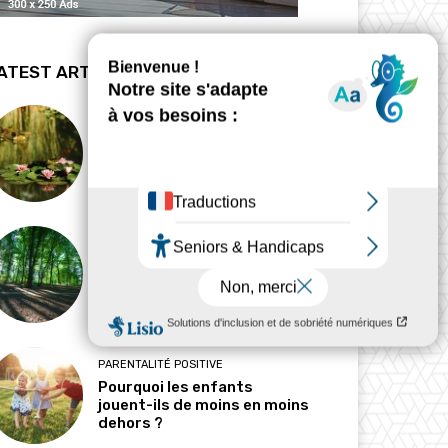
ATEST ARTICLES
BIODYNAMIE
La revanche des mares
HABITAT
Pourquoi l’ombre est-elle
devenue une ressource
précieuse ?
PARENTALITÉ POSITIVE
Pourquoi les enfants
jouent-ils de moins en moins
dehors ?