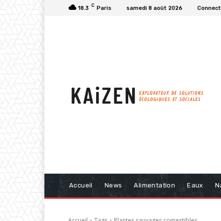
C
18.3
Paris
samedi 8 août 2026
Connecte
Accueil
News
Alimentation
Eaux
N
Accueil
Tags
Plantes sauvages comestibles