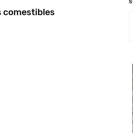
S
s comestibles