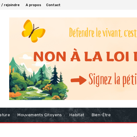
/ rejoindre
A propos
Contact
ature
Mouvements Citoyens
Habitat
Bien-Être