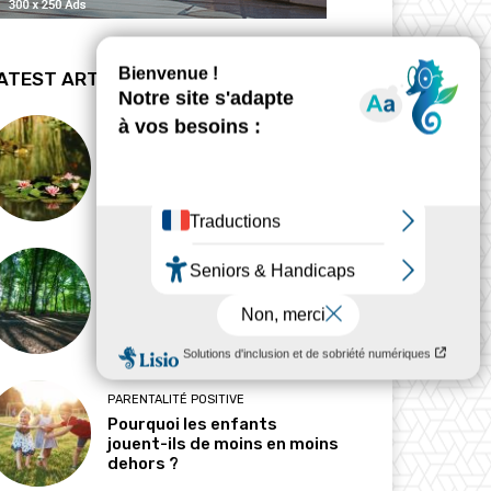
ATEST ARTICLES
BIODYNAMIE
La revanche des mares
HABITAT
Pourquoi l’ombre est-elle
devenue une ressource
précieuse ?
PARENTALITÉ POSITIVE
Pourquoi les enfants
jouent-ils de moins en moins
dehors ?