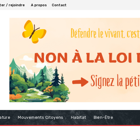
er / rejoindre
A propos
Contact
ature
Mouvements Citoyens
Habitat
Bien-Être