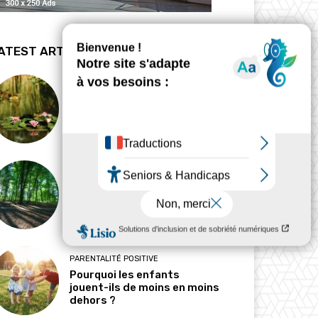
ATEST ARTICLES
BIODYNAMIE
La revanche des mares
HABITAT
Pourquoi l’ombre est-elle
devenue une ressource
précieuse ?
PARENTALITÉ POSITIVE
Pourquoi les enfants
jouent-ils de moins en moins
dehors ?