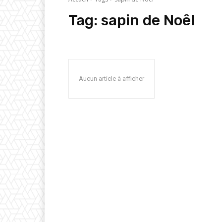
Tag:
sapin de Noêl
Aucun article à afficher