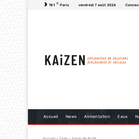
C
18.1
Paris
vendredi 7 août 2026
Connect
Accueil
News
Alimentation
Eaux
N
Accueil
Tags
Sapin de Noêl