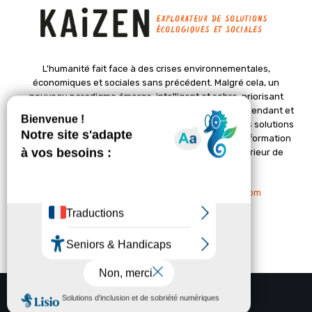
L'humanité fait face à des crises environnementales,
économiques et sociales sans précédent. Malgré cela, un
nouveau paradigme émerge, intelligent et sobre, priorisant
l'épanouissement de la vie. Le magazine Kaizen, indépendant et
positif, met en lumière des initiatives pionnières et des solutions
créatives pour un avenir meilleur. Il croit en une transformation
profonde des sociétés grâce à un changement intérieur de
chacun de nous.
Nous contacter :
contact@kaizen-magazine.com
© Copyright - KAIZEN Magazine (2012-2025)
A propos
Contact