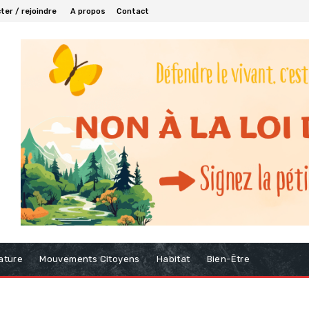
er / rejoindre
A propos
Contact
ature
Mouvements Citoyens
Habitat
Bien-Être