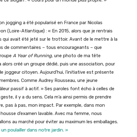
on jogging a été popularisé en France par Nicolas
 (Loire-Atlantique) : « En 2015, alors que je rentrais
 qui avait été jeté sur le trottoir. Avant de le mettre à la
ois plus de commentaires – tous encourageants – que
groupe
A Year of Running
, une photo de ma tête
 alors créé un groupe dédié, puis une association, pour
 joggeur citoyen. Aujourd’hui, l’initiative est présente
0 membres. Comme Audrey Rousseau, une jeune
leur passif à actif. » Ses paroles font écho à celles de
 geste, il y a du sens. Cela m’a ainsi permis de prendre
uire, pas à pas, mon impact. Par exemple, dans mon
ne housse d’examen lavable. Avec ma femme, nous
lons au marché pour éviter au maximum les emballages.
é
un poulailler dans notre jardin. »