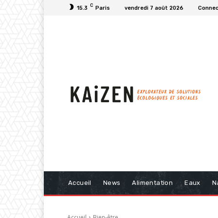
C
15.3
Paris
vendredi 7 août 2026
Connect
Accueil
News
Alimentation
Eaux
N
Accueil
Bien-être