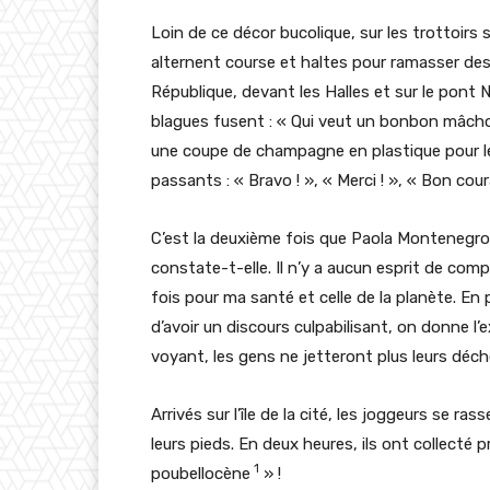
Loin de ce décor bucolique, sur les trottoirs s
alternent course et haltes pour ramasser des 
République, devant les Halles et sur le pont 
blagues fusent : « Qui veut un bonbon mâchou
une coupe de champagne en plastique pour le
passants : « Bravo ! », « Merci ! », « Bon co
C’est la deuxième fois que Paola Montenegro 
constate-t-elle. Il n’y a aucun esprit de compé
fois pour ma santé et celle de la planète. En p
d’avoir un discours culpabilisant, on donne l’
voyant, les gens ne jetteront plus leurs déch
Arrivés sur l’île de la cité, les joggeurs se 
leurs pieds. En deux heures, ils ont collecté
1
poubellocène
» !