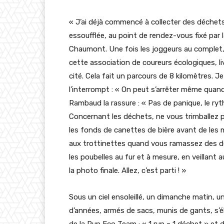
« J’ai déjà commencé à collecter des déchets
essoufflée, au point de rendez-vous fixé par 
Chaumont. Une fois les joggeurs au complet
cette association de coureurs écologiques, liv
cité. Cela fait un parcours de 8 kilomètres. J
l’interrompt : « On peut s’arrêter même quand 
Rambaud la rassure : « Pas de panique, le ryt
Concernant les déchets, ne vous trimballez pa
les fonds de canettes de bière avant de les 
aux trottinettes quand vous ramassez des dét
les poubelles au fur et à mesure, en veillant
la photo finale. Allez, c’est parti ! »
Sous un ciel ensoleillé, un dimanche matin,
d’années, armés de sacs, munis de gants, s’él
de la Run Eco Team : « 1 run = 1 déchet » et 