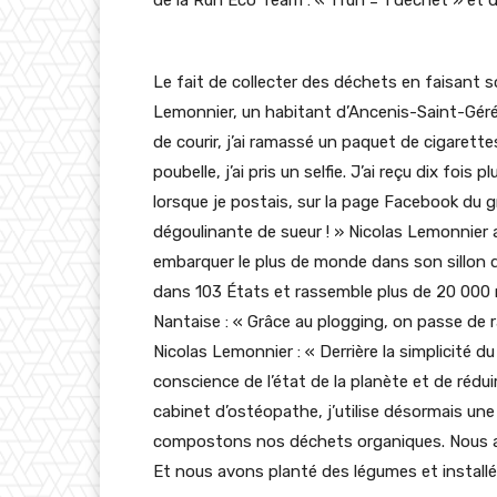
Le fait de collecter des déchets en faisant s
Lemonnier, un habitant d’Ancenis-Saint-Géréon
de courir, j’ai ramassé un paquet de cigarettes
poubelle, j’ai pris un selfie. J’ai reçu dix f
lorsque je postais, sur la page Facebook du 
dégoulinante de sueur ! » Nicolas Lemonnier a
embarquer le plus de monde dans son sillon de
dans 103 États et rassemble plus de 20 00
Nantaise : « Grâce au plogging, on passe de râ
Nicolas Lemonnier : « Derrière la simplicité du
conscience de l’état de la planète et de réd
cabinet d’ostéopathe, j’utilise désormais u
compostons nos déchets organiques. Nous al
Et nous avons planté des légumes et install