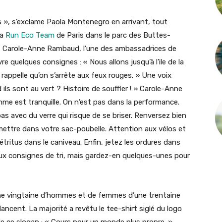
 », s’exclame Paola Montenegro en arrivant, tout
la
Run Eco Team
de Paris dans le parc des Buttes-
, Carole-Anne Rambaud, l’une des ambassadrices de
re quelques consignes : « Nous allons jusqu’à l’ile de la
e rappelle qu’on s’arrête aux feux rouges. » Une voix
ils sont au vert ? Histoire de souffler ! » Carole-Anne
hme est tranquille. On n’est pas dans la performance.
s avec du verre qui risque de se briser. Renversez bien
mettre dans votre sac-poubelle. Attention aux vélos et
ritus dans le caniveau. Enfin, jetez les ordures dans
 aux consignes de tri, mais gardez-en quelques-unes pour
 une vingtaine d’hommes et de femmes d’une trentaine
ancent. La majorité a revêtu le tee-shirt siglé du logo
de ce slogan : « Cours pour un monde plus propre. »