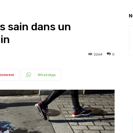
N
s sain dans un
in
2264
0
interest
WhatsApp