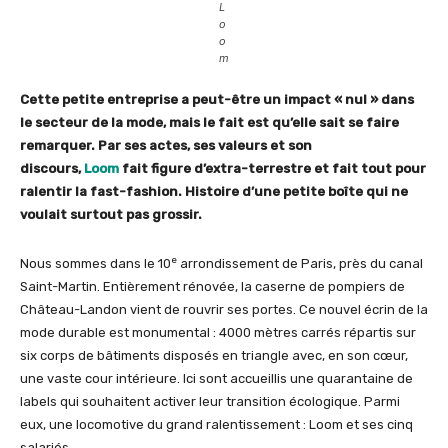
L
o
o
m
Cette petite entreprise a peut-être un impact « nul » dans
le secteur de la mode, mais le fait est qu’elle sait se faire
remarquer. Par ses actes, ses valeurs et son
discours,
Loom
fait figure d’extra-terrestre et fait tout pour
ralentir la fast-fashion. Histoire d’une petite boîte qui ne
voulait surtout pas grossir.
e
Nous sommes dans le 10
arrondissement de Paris, près du canal
Saint-Martin. Entièrement rénovée, la caserne de pompiers de
Château-Landon vient de rouvrir ses portes. Ce nouvel écrin de la
mode durable est monumental : 4000 mètres carrés répartis sur
six corps de bâtiments disposés en triangle avec, en son cœur,
une vaste cour intérieure. Ici sont accueillis une quarantaine de
labels qui souhaitent activer leur transition écologique. Parmi
eux, une locomotive du grand ralentissement : Loom et ses cinq
salariés.