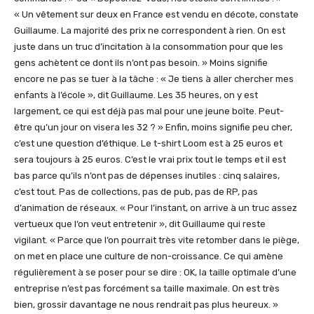
« Un vêtement sur deux en France est vendu en décote, constate
Guillaume. La majorité des prix ne correspondent à rien. On est
juste dans un truc d’incitation à la consommation pour que les
gens achètent ce dont ils n’ont pas besoin. » Moins signifie
encore ne pas se tuer à la tâche : « Je tiens à aller chercher mes
enfants à l’école », dit Guillaume. Les 35 heures, on y est
largement, ce qui est déjà pas mal pour une jeune boîte. Peut-
être qu’un jour on visera les 32 ? » Enfin, moins signifie peu cher,
c’est une question d’éthique. Le t-shirt Loom est à 25 euros et
sera toujours à 25 euros. C’est le vrai prix tout le temps et il est
bas parce qu’ils n’ont pas de dépenses inutiles : cinq salaires,
c’est tout. Pas de collections, pas de pub, pas de RP, pas
d’animation de réseaux. « Pour l’instant, on arrive à un truc assez
vertueux que l’on veut entretenir », dit Guillaume qui reste
vigilant. « Parce que l’on pourrait très vite retomber dans le piège,
on met en place une culture de non-croissance. Ce qui amène
régulièrement à se poser pour se dire : OK, la taille optimale d’une
entreprise n’est pas forcément sa taille maximale. On est très
bien, grossir davantage ne nous rendrait pas plus heureux. »