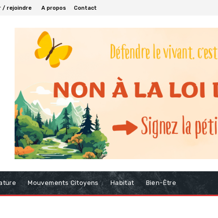
 / rejoindre
A propos
Contact
ature
Mouvements Citoyens
Habitat
Bien-Être