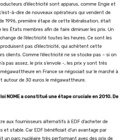
producteurs d’électricité sont apparus, comme Engie et
 c’est-à-dire de nouveaux opérateurs qui vendent de
 de 1996, première étape de cette libéralisation, était
 les États membres afin de faire diminuer les prix. Un
échange de l’électricité toutes les heures. Ce sont les
oduisent pas d’électricité, qui achètent cette
urs clients. Comme l’électricité ne se stocke pas – si on
n’a pas assez, le prix s’envole -, les prix y sont très
du mégawattheure en France se négociait sur le marché à
ait autour de 30 euros le mégawattheure.
 loi NOME a constitué une étape cruciale en 2010. De
re aux fournisseurs alternatifs à EDF d’acheter de
bas et stable. Car EDF bénéficiait d’un avantage par
ait un parc nucléaire très performant avec des prix de