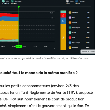
peut suivre en temps réel la production d’électricité par filière (Capture
e touché tout le monde de la même manière ?
 Pour les petits consommateurs (environ 2/3 des
 subsister un Tarif Réglementé de Vente (TRV), proposé
ics. Ce TRV suit normalement le coût de production
rché, simplement c’est le gouvernement qui le fixe. En