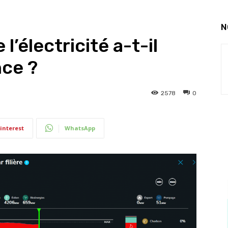
N
l’électricité a-t-il
ce ?
2578
0
interest
WhatsApp