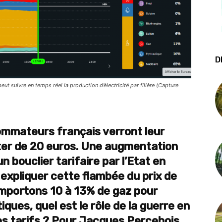
D
peut suivre en temps réel la production d’électricité par filière (Capture
ommateurs français verront leur
ter de 20 euros. Une augmentation
un bouclier tarifaire par l’Etat en
xpliquer cette flambée du prix de
 importons 10 à 13% de gaz pour
ques, quel est le rôle de la guerre en
s tarifs ? Pour Jacques Percebois,