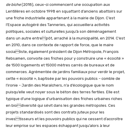
de biche
(2018), ceux-ci commencent une occupation aux
Lentillères en octobre 1998 en squattant d’anciens abattoirs sur
une friche industrielle appartenant à la mairie de Dijon. C’est
l’Espace autogéré des Tanneries, qui accueillera activités
politiques, sociales et culturelles jusqu’à son déménagement
dans un autre entrepôt, arraché à la municipalité, en 2014. C’est
en 2010, dans ce contexte de rapport de force, que le maire
socialiste, également président de Dijon Métropole, François
Rebsamen, convoite ces friches pour y construire une « écocité »
de 1500 logements et 15000 mètres carrés de bureaux et de
commerces. Agrémentée de jardins familiaux pour verdir le projet,
cette « écocité », baptisée par les pouvoirs publics – comble de
l’ironie – Jardin des Maraîchers, n’a d’écologique que le nom
puisqu’elle veut noyer sous le béton des terres fertiles. Elle est
typique d’une logique d’urbanisation des friches urbaines riches
en biodiversité qui sévit dans les grandes métropoles. Ces
projets standardisés sont des contrats juteux pour les
investisseurs et les pouvoirs publics qui ne cessent d’accroître
leur emprise sur les espaces échappant jusqu’alors à leur