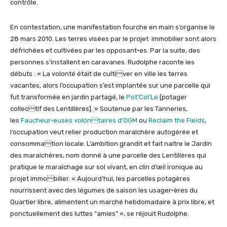
contrôle.
En contestation, une manifestation fourche en main s’organise le
28 mars 2010. Les terres visées par le projet immobilier sont alors
défrichées et cultivées par les opposant·es. Par la suite, des
personnes s’installent en caravanes. Rudolphe raconte les
débuts : « La volonté était de cultiver en ville les terres
vacantes, alors l’occupation s’est implantée sur une parcelle qui
fut transformée en jardin partagé, le
Pot’Col’Le
[potager
collectif des Lentillères]. » Soutenue par les Tanneries,
les
Faucheur·euses volontaires d’OGM
ou
Reclaim the Fields
,
l’occupation veut relier production maraîchère autogérée et
consommation locale. L’ambition grandit et fait naître le Jardin
des maraîchères, nom donné à une parcelle des Lentillères qui
pratique le maraîchage sur sol vivant, en clin d’œil ironique au
projet immobilier. « Aujourd’hui, les parcelles potagères
nourrissent avec des légumes de saison les usager·ères du
Quartier libre, alimentent un marché hebdomadaire à prix libre, et
ponctuellement des luttes “amies” », se réjouit Rudolphe.