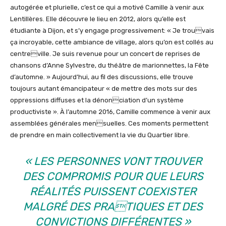
autogérée et plurielle, c’est ce qui a motivé Camille à venir aux
Lentillères. Elle découvre le lieu en 2012, alors qu’elle est
étudiante à Dijon, et s’y engage progressivement: « Je trouvais
ça incroyable, cette ambiance de village, alors qu’on est collés au
centreville. Je suis revenue pour un concert de reprises de
chansons d’Anne Sylvestre, du théâtre de marionnettes, la Fête
d’automne. » Aujourd’hui, au fil des discussions, elle trouve
toujours autant émancipateur « de mettre des mots sur des
oppressions diffuses et la dénonciation d’un système
productiviste ». À l’automne 2016, Camille commence à venir aux
assemblées générales mensuelles. Ces moments permettent
de prendre en main collectivement la vie du Quartier libre.
«
LES PERSONNES VONT TROUVER
DES COMPROMIS POUR QUE LEURS
RÉALITÉS PUISSENT COEXISTER
MALGRÉ DES PRATIQUES ET DES
CONVICTIONS DIFFÉRENTES
»