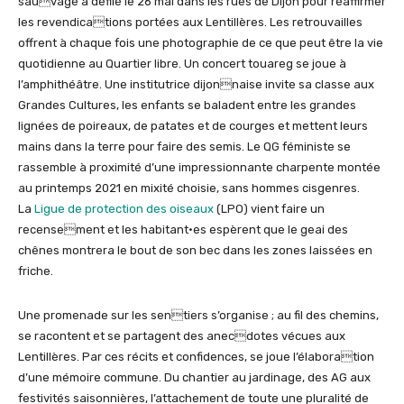
sauvage a défilé le 26 mai dans les rues de Dijon pour réaffirmer
les revendications portées aux Lentillères. Les retrouvailles
offrent à chaque fois une photographie de ce que peut être la vie
quotidienne au Quartier libre. Un concert touareg se joue à
l’amphithéâtre. Une institutrice dijonnaise invite sa classe aux
Grandes Cultures, les enfants se baladent entre les grandes
lignées de poireaux, de patates et de courges et mettent leurs
mains dans la terre pour faire des semis. Le QG féministe se
rassemble à proximité d’une impressionnante charpente montée
au printemps 2021 en mixité choisie, sans hommes cisgenres.
La
Ligue de protection des oiseaux
(LPO) vient faire un
recensement et les habitant·es espèrent que le geai des
chênes montrera le bout de son bec dans les zones laissées en
friche.
Une promenade sur les sentiers s’organise ; au fil des chemins,
se racontent et se partagent des anecdotes vécues aux
Lentillères. Par ces récits et confidences, se joue l’élaboration
d’une mémoire commune. Du chantier au jardinage, des AG aux
festivités saisonnières, l’attachement de toute une pluralité de