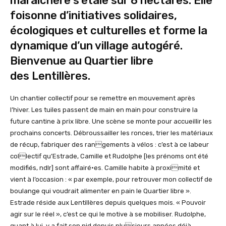
maraîchère s’étale sur 8 hectares. Elle
foisonne d’initiatives solidaires,
écologiques et culturelles et forme la
dynamique d’un village autogéré.
Bienvenue au Quartier libre
des
Lentillères
.
Un chantier collectif pour se remettre en mouvement après
l’hiver. Les tuiles passent de main en main pour construire la
future cantine à prix libre. Une scène se monte pour accueillir les
prochains concerts. Débroussailler les ronces, trier les matériaux
de récup, fabriquer des rangements à vélos : c’est à ce labeur
collectif qu’Estrade, Camille et Rudolphe [les prénoms ont été
modifiés, ndlr] sont affairé·es. Camille habite à proximité et
vient à l’occasion : « par exemple, pour retrouver mon collectif de
boulange qui voudrait alimenter en pain le Quartier libre ».
Estrade réside aux Lentillères depuis quelques mois. « Pouvoir
agir sur le réel », c’est ce qui le motive à se mobiliser. Rudolphe,
quant à lui, y a fait son nid depuis plusieurs années déjà.