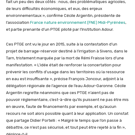
fait un peu des deux côtés : nous, des problématiques agricoles,
de leurs difficultés économiques, et eux, des enjeux
environnementaux », confirme Cécile Argentin, présidente de
l’association
France nature environnement (FNE) Midi-Pyrénées
,
et partie prenante d’un PTGE piloté par l’Institution Adour.
Ces PTGE ont vu le jour en 2015, suite à la contestation d’un
projet de barrage-réservoir destiné à l’irrigation à Sivens, dans le
Tarn, tristement marquée par la mort de Rémi Fraisse lors d’une
manifestation. « L’idée était de renforcer la concertation pour
prévenir les conflits d’usage dans les territoires où la ressource
en eau est insuffisante », précise François Joncour, adjoint à la
délégation régionale de l’agence de l’eau Adour-Garonne. Cécile
Argentin regrette néanmoins que ces PTGE n’aient pas de
pouvoir réglementaire, c’est-à-dire qu’ils puissent ne pas être mis
en œuvre, faute de financements par exemple, et qu’aucun
recours ne soit alors possible quant à leur application. Un constat
que partage Didier Portelli : « Malgré le temps que l’on passe à
débattre, ce n’est pas sécurisé, et tout peut être rejeté à la fin »,
déplore-t-il.