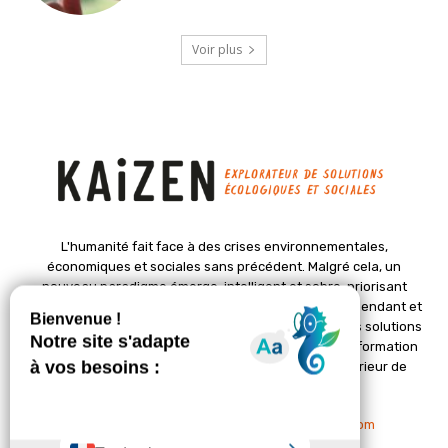
Voir plus
L'humanité fait face à des crises environnementales,
économiques et sociales sans précédent. Malgré cela, un
nouveau paradigme émerge, intelligent et sobre, priorisant
l'épanouissement de la vie. Le magazine Kaizen, indépendant et
positif, met en lumière des initiatives pionnières et des solutions
créatives pour un avenir meilleur. Il croit en une transformation
profonde des sociétés grâce à un changement intérieur de
chacun de nous.
Nous contacter :
contact@kaizen-magazine.com