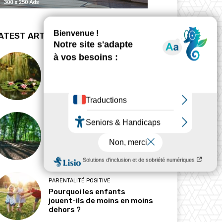
ATEST ARTICLES
BIODYNAMIE
La revanche des mares
HABITAT
Pourquoi l’ombre est-elle
devenue une ressource
précieuse ?
PARENTALITÉ POSITIVE
Pourquoi les enfants
jouent-ils de moins en moins
dehors ?