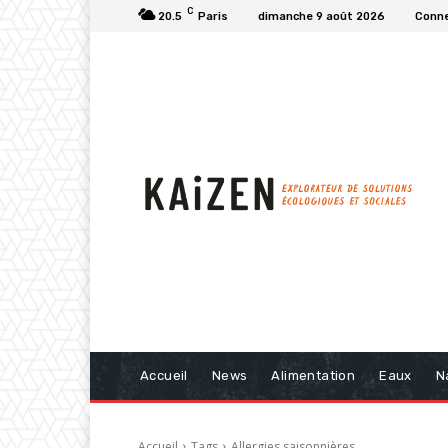
C
20.5
Paris
dimanche 9 août 2026
Conne
Accueil
News
Alimentation
Eaux
N
Accueil
Tags
Allergies saisonnières