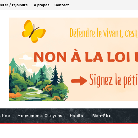
cter / rejoindre
A propos
Contact
ature
Mouvements Citoyens
Habitat
Bien-Être