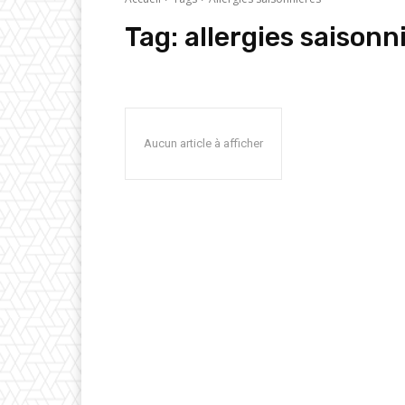
Tag:
allergies saisonn
Aucun article à afficher