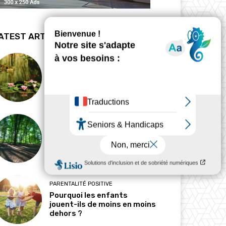
ATEST ARTICLES
BIODYNAMIE
La revanche des mares
HABITAT
Pourquoi l’ombre est-elle
devenue une ressource
précieuse ?
PARENTALITÉ POSITIVE
Pourquoi les enfants
jouent-ils de moins en moins
dehors ?