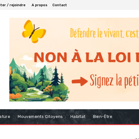
er / rejoindre
A propos
Contact
ature
Mouvements Citoyens
Habitat
Bien-Être