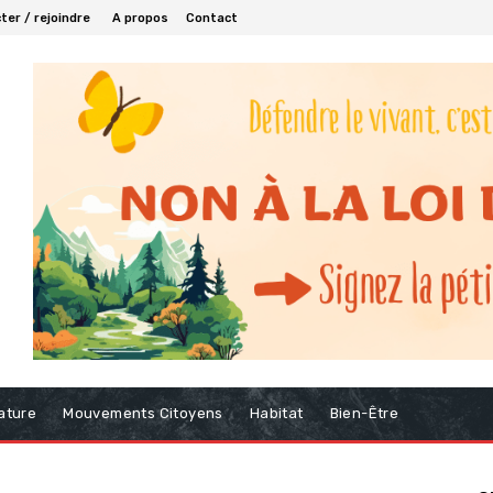
er / rejoindre
A propos
Contact
ature
Mouvements Citoyens
Habitat
Bien-Être