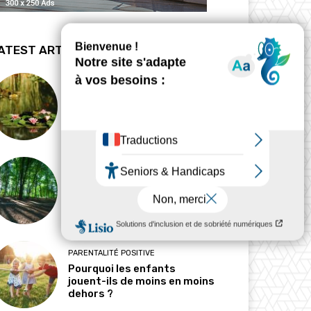
ATEST ARTICLES
BIODYNAMIE
La revanche des mares
HABITAT
Pourquoi l’ombre est-elle
devenue une ressource
précieuse ?
PARENTALITÉ POSITIVE
Pourquoi les enfants
jouent-ils de moins en moins
dehors ?