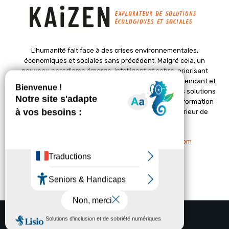
L'humanité fait face à des crises environnementales,
économiques et sociales sans précédent. Malgré cela, un
nouveau paradigme émerge, intelligent et sobre, priorisant
l'épanouissement de la vie. Le magazine Kaizen, indépendant et
positif, met en lumière des initiatives pionnières et des solutions
créatives pour un avenir meilleur. Il croit en une transformation
profonde des sociétés grâce à un changement intérieur de
chacun de nous.
Nous contacter :
contact@kaizen-magazine.com
© Copyright - KAIZEN Magazine (2012-2025)
A propos
Contact