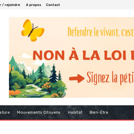
 / rejoindre
A propos
Contact
ature
Mouvements Citoyens
Habitat
Bien-Être