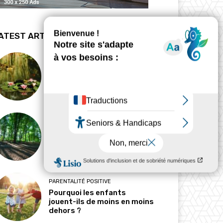
ATEST ARTICLES
BIODYNAMIE
La revanche des mares
HABITAT
Pourquoi l’ombre est-elle
devenue une ressource
précieuse ?
PARENTALITÉ POSITIVE
Pourquoi les enfants
jouent-ils de moins en moins
dehors ?