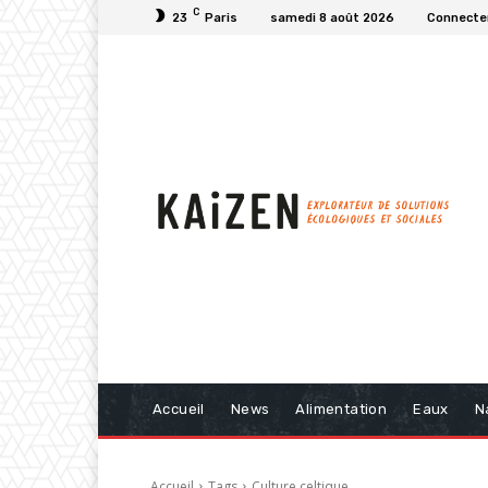
C
23
Paris
samedi 8 août 2026
Connecter
Accueil
News
Alimentation
Eaux
N
Accueil
Tags
Culture celtique