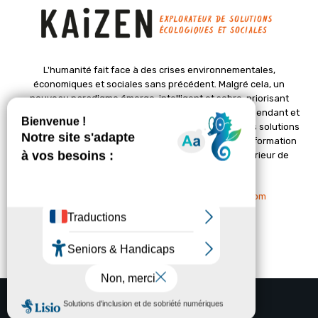
L'humanité fait face à des crises environnementales,
économiques et sociales sans précédent. Malgré cela, un
nouveau paradigme émerge, intelligent et sobre, priorisant
l'épanouissement de la vie. Le magazine Kaizen, indépendant et
positif, met en lumière des initiatives pionnières et des solutions
créatives pour un avenir meilleur. Il croit en une transformation
profonde des sociétés grâce à un changement intérieur de
chacun de nous.
Nous contacter :
contact@kaizen-magazine.com
© Copyright - KAIZEN Magazine (2012-2025)
A propos
Contact