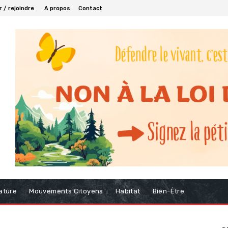
 / rejoindre
A propos
Contact
ature
Mouvements Citoyens
Habitat
Bien-Être