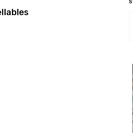
S
llables