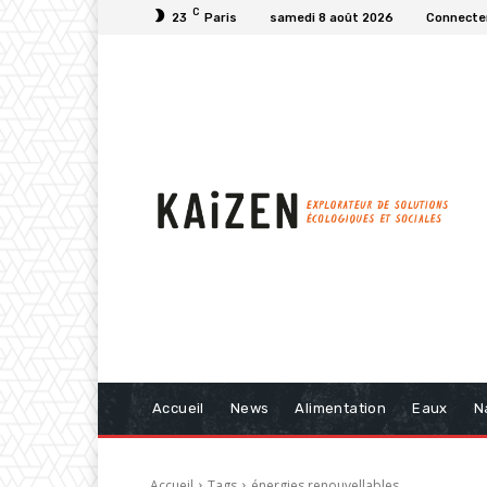
C
23
Paris
samedi 8 août 2026
Connecter
Accueil
News
Alimentation
Eaux
N
Accueil
Tags
énergies renouvellables