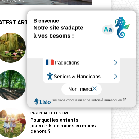
ATEST ARTICLES
BIODYNAMIE
La revanche des mares
HABITAT
Pourquoi l’ombre est-elle
devenue une ressource
précieuse ?
PARENTALITÉ POSITIVE
Pourquoi les enfants
jouent-ils de moins en moins
dehors ?