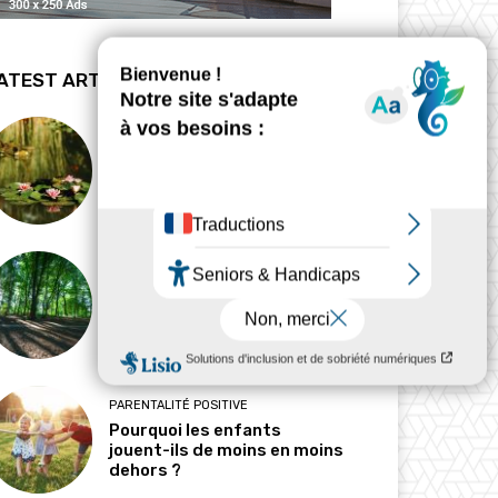
ATEST ARTICLES
BIODYNAMIE
La revanche des mares
HABITAT
Pourquoi l’ombre est-elle
devenue une ressource
précieuse ?
PARENTALITÉ POSITIVE
Pourquoi les enfants
jouent-ils de moins en moins
dehors ?