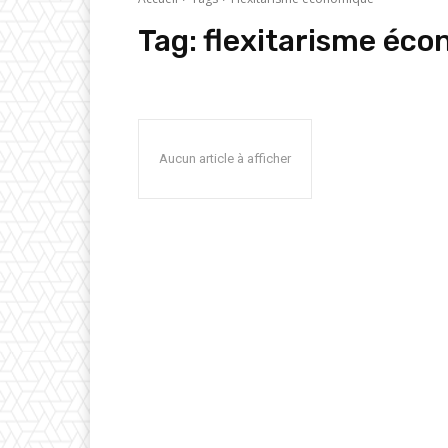
Tag:
flexitarisme éc
Aucun article à afficher