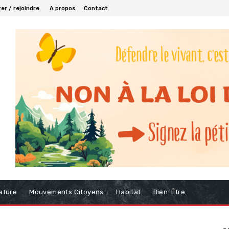
er / rejoindre
A propos
Contact
ature
Mouvements Citoyens
Habitat
Bien-Être