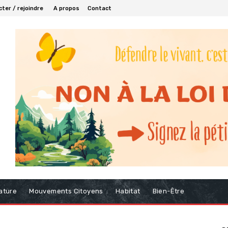
ter / rejoindre
A propos
Contact
ature
Mouvements Citoyens
Habitat
Bien-Être