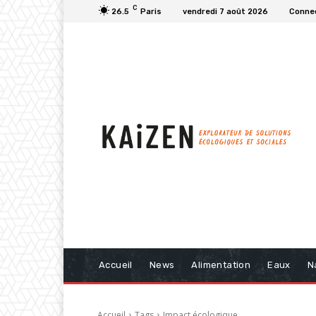
C
26.5
Paris
vendredi 7 août 2026
Connec
Accueil
News
Alimentation
Eaux
N
Accueil
Tags
Impact écologique