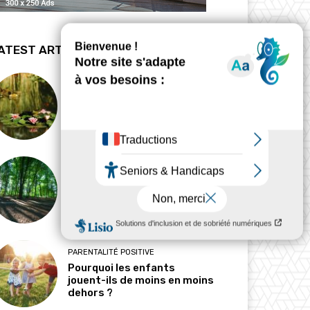
ATEST ARTICLES
BIODYNAMIE
La revanche des mares
HABITAT
Pourquoi l’ombre est-elle
devenue une ressource
précieuse ?
PARENTALITÉ POSITIVE
Pourquoi les enfants
jouent-ils de moins en moins
dehors ?