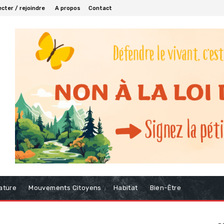
cter / rejoindre
A propos
Contact
ature
Mouvements Citoyens
Habitat
Bien-Être