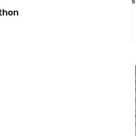
S
 thon