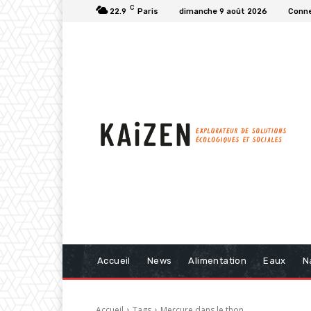
C
22.9
Paris
dimanche 9 août 2026
Conne
Accueil
News
Alimentation
Eaux
N
Accueil
Tags
Mercure dans le thon