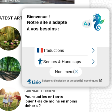
ATEST ARTICLES
BIODYNAMIE
La revanche des mares
HABITAT
Pourquoi l’ombre est-elle
devenue une ressource
précieuse ?
PARENTALITÉ POSITIVE
Pourquoi les enfants
jouent-ils de moins en moins
dehors ?