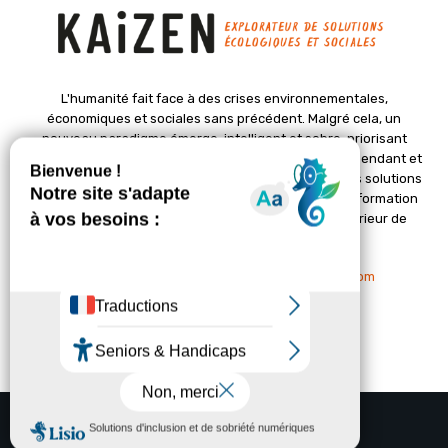
L'humanité fait face à des crises environnementales,
économiques et sociales sans précédent. Malgré cela, un
nouveau paradigme émerge, intelligent et sobre, priorisant
l'épanouissement de la vie. Le magazine Kaizen, indépendant et
positif, met en lumière des initiatives pionnières et des solutions
créatives pour un avenir meilleur. Il croit en une transformation
profonde des sociétés grâce à un changement intérieur de
chacun de nous.
Nous contacter :
contact@kaizen-magazine.com
© Copyright - KAIZEN Magazine (2012-2025)
A propos
Contact