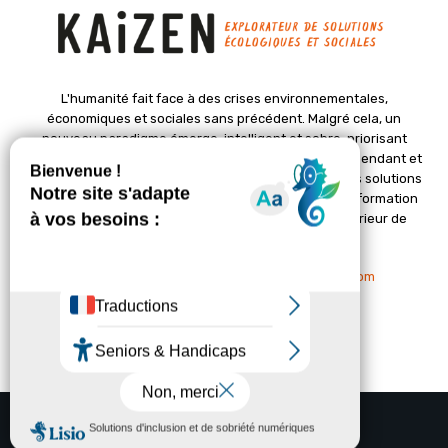
L'humanité fait face à des crises environnementales,
économiques et sociales sans précédent. Malgré cela, un
nouveau paradigme émerge, intelligent et sobre, priorisant
l'épanouissement de la vie. Le magazine Kaizen, indépendant et
positif, met en lumière des initiatives pionnières et des solutions
créatives pour un avenir meilleur. Il croit en une transformation
profonde des sociétés grâce à un changement intérieur de
chacun de nous.
Nous contacter :
contact@kaizen-magazine.com
© Copyright - KAIZEN Magazine (2012-2025)
A propos
Contact