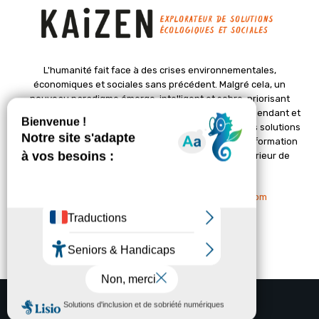
L'humanité fait face à des crises environnementales,
économiques et sociales sans précédent. Malgré cela, un
nouveau paradigme émerge, intelligent et sobre, priorisant
l'épanouissement de la vie. Le magazine Kaizen, indépendant et
positif, met en lumière des initiatives pionnières et des solutions
créatives pour un avenir meilleur. Il croit en une transformation
profonde des sociétés grâce à un changement intérieur de
chacun de nous.
Nous contacter :
contact@kaizen-magazine.com
© Copyright - KAIZEN Magazine (2012-2025)
A propos
Contact