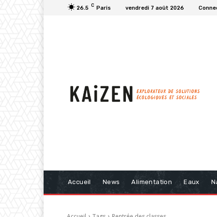
C
26.5
Paris
vendredi 7 août 2026
Connec
Accueil
News
Alimentation
Eaux
N
Accueil
Tags
Rentrée des classes