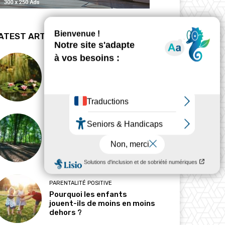
ATEST ARTICLES
BIODYNAMIE
La revanche des mares
HABITAT
Pourquoi l’ombre est-elle
devenue une ressource
précieuse ?
PARENTALITÉ POSITIVE
Pourquoi les enfants
jouent-ils de moins en moins
dehors ?