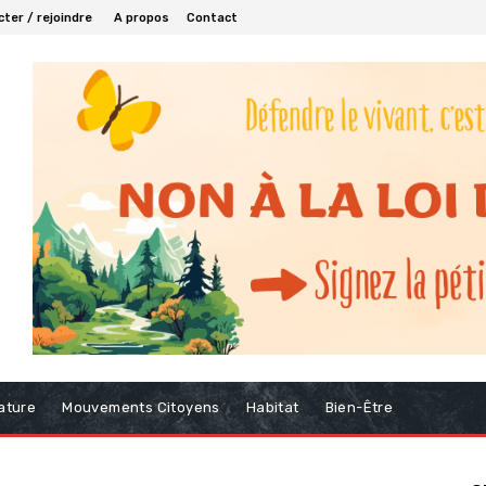
ter / rejoindre
A propos
Contact
ature
Mouvements Citoyens
Habitat
Bien-Être