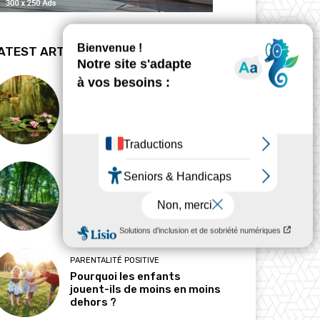
ATEST ARTICLES
BIODYNAMIE
La revanche des mares
HABITAT
Pourquoi l’ombre est-elle
devenue une ressource
précieuse ?
PARENTALITÉ POSITIVE
Pourquoi les enfants
jouent-ils de moins en moins
dehors ?