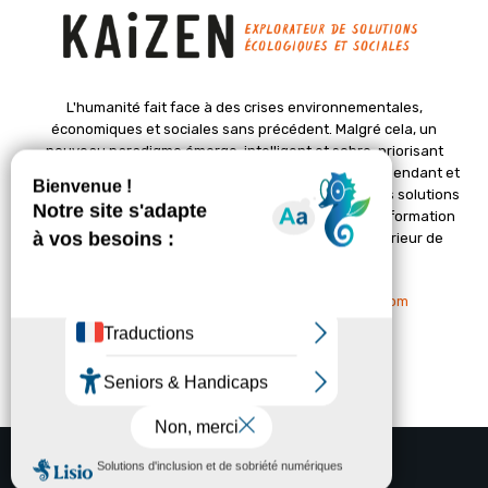
L'humanité fait face à des crises environnementales,
économiques et sociales sans précédent. Malgré cela, un
nouveau paradigme émerge, intelligent et sobre, priorisant
l'épanouissement de la vie. Le magazine Kaizen, indépendant et
positif, met en lumière des initiatives pionnières et des solutions
créatives pour un avenir meilleur. Il croit en une transformation
profonde des sociétés grâce à un changement intérieur de
chacun de nous.
Nous contacter :
contact@kaizen-magazine.com
© Copyright - KAIZEN Magazine (2012-2025)
A propos
Contact