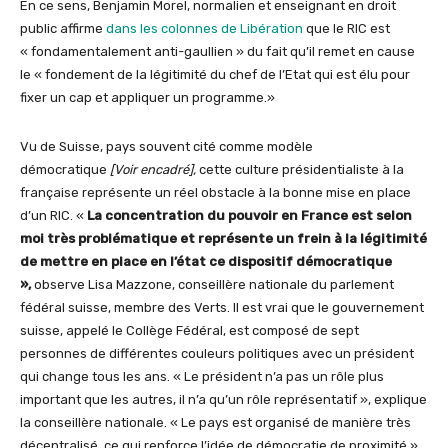
En ce sens, Benjamin Morel, normalien et enseignant en droit
public affirme
dans les colonnes de Libération
que le RIC est
« fondamentalement anti-gaullien » du fait qu’il remet en cause
le « fondement de la légitimité du chef de l’Etat qui est élu pour
fixer un cap et appliquer un programme.»
Vu de Suisse, pays souvent cité comme modèle
démocratique
[Voir encadré],
cette culture présidentialiste à la
française représente un réel obstacle à la bonne mise en place
d’un RIC. «
La concentration du pouvoir en France est selon
moi très problématique et représente un frein à la légitimité
de mettre en place en l’état ce dispositif démocratique
»,
observe Lisa Mazzone, conseillère nationale du parlement
fédéral suisse, membre des Verts. Il est vrai que le gouvernement
suisse, appelé le Collège Fédéral, est composé de sept
personnes de différentes couleurs politiques avec un président
qui change tous les ans. « Le président n’a pas un rôle plus
important que les autres, il n’a qu’un rôle représentatif », explique
la conseillère nationale. « Le pays est organisé de manière très
décentralisé, ce qui renforce l’idée de démocratie de proximité »,