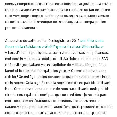
sens, y compris celle que nous nous donnons aujourd’hui, à savoir
que nous avons un album à sortir ! » Le tonnerre se fait entendre
et le vent cogne contre les fenêtres du salon. La troupe s’amuse
de cette envolée dramatique de la météo, qui accompagne les
propos du slameur.
Au service de cette action écologiste, en 2018
son titre « Les
fleurs de la résistance » était l’hymne du « tour Alternatiba »
.
« Lors d’actions publiques, chacun vient avec ses compétences,
moi c’est la musique », explique-t-il. Au détour de quelques ZAD
et écovillages, Kalune vit un quotidien de militant. L’adjectif est
lancé et le slameur écarquille les yeux. « Ce mot ne devrait pas
exister ! On catégorise les personnes qui se battent comme hors
de la norme. Cela signifie que la norme est de ne pas être militant.
Non ! On ne devrait pas donner de nom aux militants mais plutôt
dire de ceux qui ne le sont pas que ce sont des… je ne sais pas
moi… des je-m’en-foutistes, des collabos, des autruches ! »
Kalune n’a pas peur des mots, aussi forts qu’ils puissent être. Il les
côtoie depuis tout petit. « J’ai commencé à écrire des poèmes