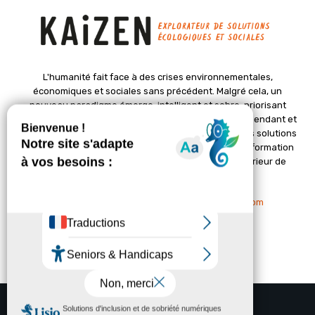
L'humanité fait face à des crises environnementales,
économiques et sociales sans précédent. Malgré cela, un
nouveau paradigme émerge, intelligent et sobre, priorisant
l'épanouissement de la vie. Le magazine Kaizen, indépendant et
positif, met en lumière des initiatives pionnières et des solutions
créatives pour un avenir meilleur. Il croit en une transformation
profonde des sociétés grâce à un changement intérieur de
chacun de nous.
Nous contacter :
contact@kaizen-magazine.com
© Copyright - KAIZEN Magazine (2012-2025)
A propos
Contact