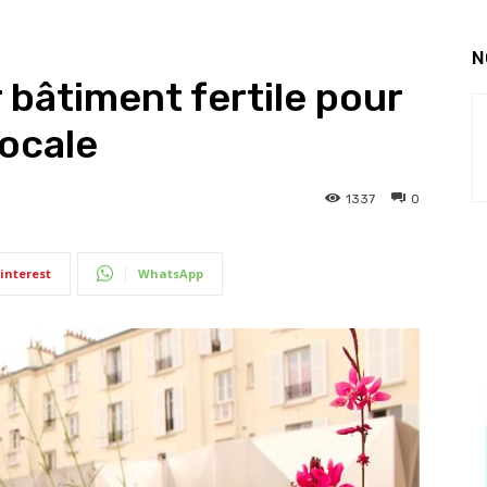
N
r bâtiment fertile pour
locale
1337
0
interest
WhatsApp