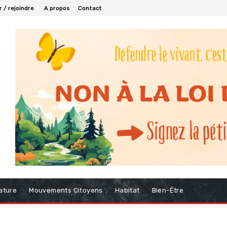
 / rejoindre
A propos
Contact
ature
Mouvements Citoyens
Habitat
Bien-Être