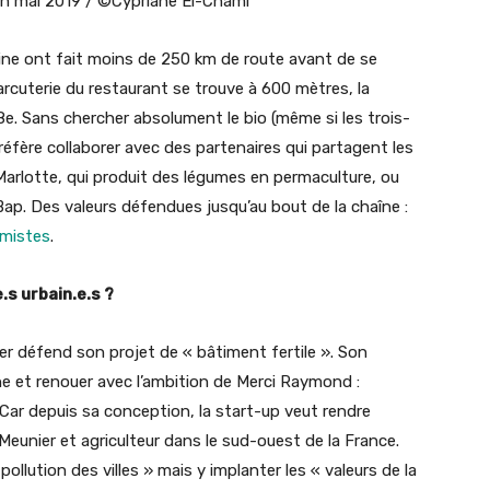
 en mai 2019 / ©Cypriane El-Chami
uisine ont fait moins de 250 km de route avant de se
arcuterie du restaurant se trouve à 600 mètres, la
18e. Sans chercher absolument le bio (même si les trois-
éfère collaborer avec des partenaires qui partagent les
e Marlotte, qui produit des légumes en permaculture, ou
Bap. Des valeurs défendues jusqu’au bout de la chaîne :
imistes
.
e.s urbain.e.s ?
er défend son projet de « bâtiment fertile ». Son
ine et renouer avec l’ambition de Merci Raymond :
e. Car depuis sa conception, la start-up veut rendre
nier et agriculteur dans le sud-ouest de la France.
pollution des villes » mais y implanter les « valeurs de la