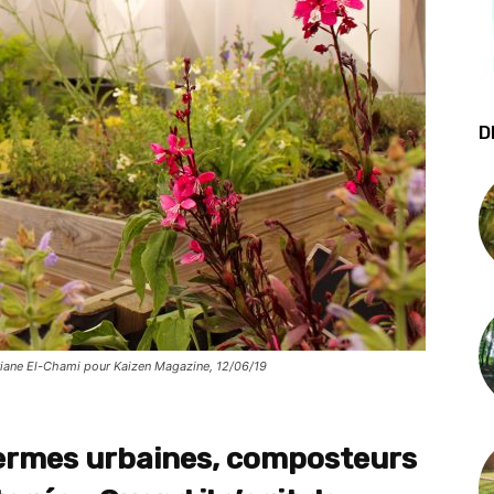
D
riane El-Chami pour Kaizen Magazine, 12/06/19
 fermes urbaines, composteurs