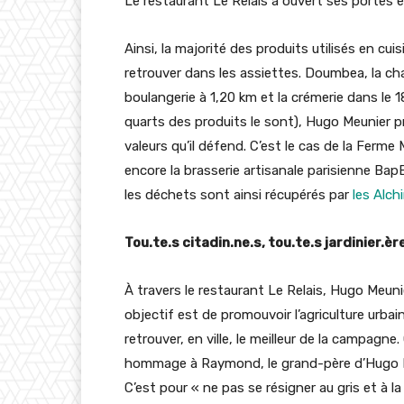
Le restaurant Le Relais a ouvert ses portes
Ainsi, la majorité des produits utilisés en c
retrouver dans les assiettes. Doumbea, la ch
boulangerie à 1,20 km et la crémerie dans le 
quarts des produits le sont), Hugo Meunier pr
valeurs qu’il défend. C’est le cas de la Ferm
encore la brasserie artisanale parisienne Bap
les déchets sont ainsi récupérés par
les Alch
Tou.te.s citadin.ne.s, tou.te.s jardinier.èr
À travers le restaurant Le Relais, Hugo Meuni
objectif est de promouvoir l’agriculture urba
retrouver, en ville, le meilleur de la campagn
hommage à Raymond, le grand-père d’Hugo Meu
C’est pour « ne pas se résigner au gris et à la 