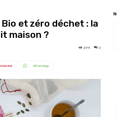
N
io et zéro déchet : la
ait maison ?
2911
0
interest
WhatsApp