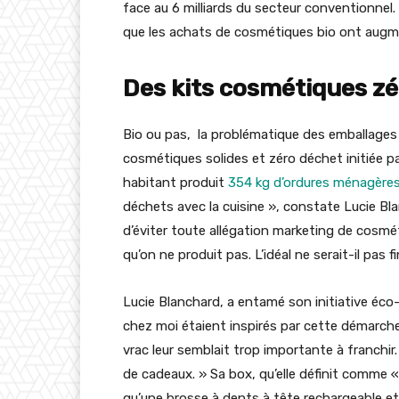
face au 6 milliards du secteur conventionnel. 
que les achats de cosmétiques bio ont augm
Des kits cosmétiques z
Bio ou pas, la problématique des emballages g
cosmétiques solides et zéro déchet initiée 
habitant produit
354 kg d’ordures ménagères
déchets avec la cuisine », constate Lucie Bla
d’éviter toute allégation marketing de cosmét
qu’on ne produit pas. L’idéal ne serait-il pas
Lucie Blanchard, a entamé son initiative éco-
chez moi étaient inspirés par cette démarche
vrac leur semblait trop importante à franchir
de cadeaux. » Sa box, qu’elle définit comme 
qu’une brosse à dents à tête rechargeable et