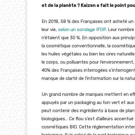
et de la planète ? Kaizen a fait le point po
En 2018, 58 % des Françaises ont acheté un c
leur vie,
selon un sondage IFOP
. Leur nombre
n’étaient que 30 %. En opposition aux princi
la cosmétique conventionnelle, la cosmétique b
les huiles végétales ou bien les cires naturel
le corps, ou polluantes pour l’environnemen
40% des Françaises interrogées s’interrogen
manque de clarté de l’information sur la natur
Un grand nombre de marques mettent en effet
appuyés par un packaging au ton vert et aux 
peut contenir des ingrédients à base de plan
biologiques… Ce flou s’est d’ailleurs accentu
cosmétiques BIO. Cette réglementation interna
biologique. Si le calcul de la part biologique o