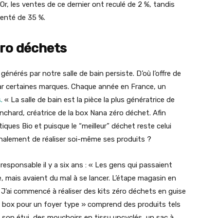
Or, les ventes de ce dernier ont reculé de 2 %, tandis
enté de 35 %.
éro déchets
énérés par notre salle de bain persiste. D’où l’offre de
par certaines marques. Chaque année en France, un
.
« La salle de bain est la pièce la plus génératrice de
nchard, créatrice de la box Nana zéro déchet. Afin
iques Bio et puisque le “meilleur” déchet reste celui
 finalement de réaliser soi-même ses produits ?
responsable il y a six ans : « Les gens qui passaient
, mais avaient du mal à se lancer. L’étape magasin en
. J’ai commencé à réaliser des kits zéro déchets en guise
« box pour un foyer type » comprend des produits tels
 son étui, des mouchoirs en tissu upcyclés, un sac à