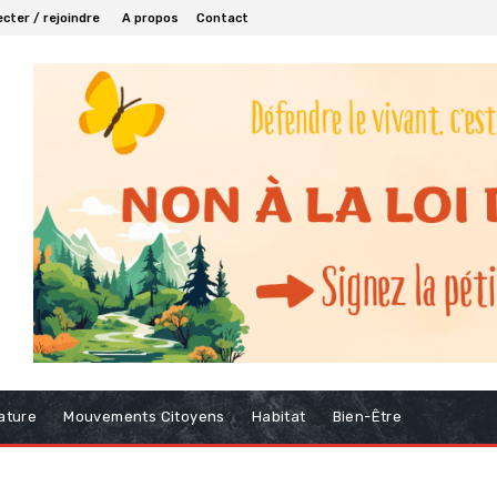
cter / rejoindre
A propos
Contact
ature
Mouvements Citoyens
Habitat
Bien-Être