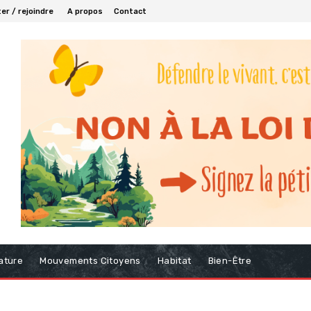
er / rejoindre
A propos
Contact
ature
Mouvements Citoyens
Habitat
Bien-Être