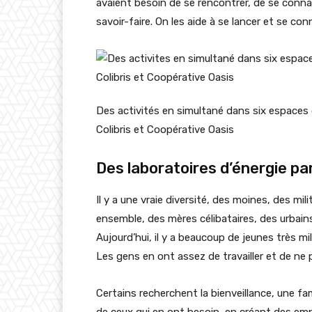
avaient besoin de se rencontrer, de se connai
savoir-faire. On les aide à se lancer et se con
Des activités en simultané dans six espaces
Colibris et Coopérative Oasis
Des laboratoires d’énergie p
Il y a une vraie diversité, des moines, des mili
ensemble, des mères célibataires, des urbains, 
Aujourd’hui, il y a beaucoup de jeunes très mil
Les gens en ont assez de travailler et de ne p
Certains recherchent la bienveillance, une fam
de ceux qui en ont besoin, en créant des empl