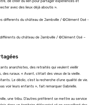
tre, de créer du lien pour partager expériences et
necter avec des lieux déjà aboutis ».
 différents du château de Jambville / ©Clément Osé –
artagées
tants anarchistes, des retraités qui veulent vieillir
des ruraux. « Avant, c’était des vieux de la vieille.
itants. Le déclic, c’est la recherche d’une qualité de vie.
as voir leurs enfants », fait remarquer Gabrielle.
ille, une tribu. D’autres préfèrent se mettre au service
ois dans un territoire défavorisé et en accueillant des