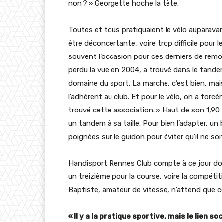
non ? » Georgette hoche la tête.
Toutes et tous pratiquaient le vélo auparavant
être déconcertante, voire trop difficile pour
souvent l’occasion pour ces derniers de remo
perdu la vue en 2004, a trouvé dans le tandem
domaine du sport. La marche, c’est bien, mais
l’adhérent au club. Et pour le vélo, on a forc
trouvé cette association. » Haut de son 1,90
un tandem à sa taille. Pour bien l’adapter, un 
poignées sur le guidon pour éviter qu’il ne soi
Handisport Rennes Club compte à ce jour do
un treizième pour la course, voire la compétit
Baptiste, amateur de vitesse, n’attend que ce
« Il y a la pratique sportive, mais le lien so