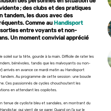
nclusion des personnes en situation de
vidente ; des clubs et des pratiques
En tandem, les duos avec des
 fréquents. Comme au
Handisport
 sorties entre voyants et non-
 ans. Un moment convivial apprécié
 soleil sur la tête, gourde à la main. Difficile de rater les
 tandem, bénévoles, tandis que les malvoyants ou non-
ndlr) arrivés en avance ce mardi matin au Handisport
n tandem. Au programme de cette session : une boucle
onne. Ces passionnés de cycles chouchoutent les
ations en attendant les copilotes.
n tenue de cycliste bleu et sandales, en montrant du
distar, qui vient de se garer. Quand on l’a sur le