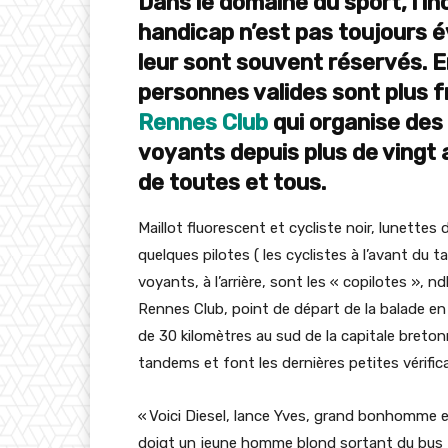
Dans le domaine du sport, l’i
handicap n’est pas toujours é
leur sont souvent réservés. 
personnes valides sont plus
Rennes Club
qui organise des
voyants depuis plus de vingt
de toutes et tous.
Maillot fluorescent et cycliste noir, lunettes de
quelques pilotes ( les cyclistes à l’avant du
voyants, à l’arrière, sont les « copilotes », 
Rennes Club, point de départ de la balade e
de 30 kilomètres au sud de la capitale bret
tandems et font les dernières petites vérific
« Voici Diesel, lance Yves, grand bonhomme e
doigt un jeune homme blond sortant du bus Han