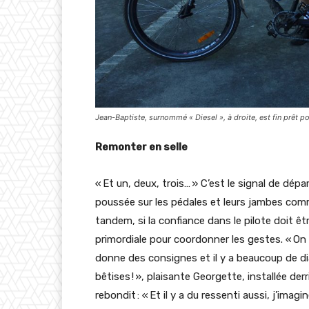
Jean-Baptiste, surnommé « Diesel », à droite, est fin prêt p
Remonter en selle
« Et un, deux, trois… » C’est le signal de dé
poussée sur les pédales et leurs jambes com
tandem, si la confiance dans le pilote doit ê
primordiale pour coordonner les gestes. « On 
donne des consignes et il y a beaucoup de d
bêtises ! », plaisante Georgette, installée der
rebondit : « Et il y a du ressenti aussi, j’imagi