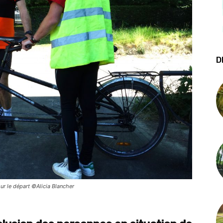
D
our le départ ©Alicia Blancher