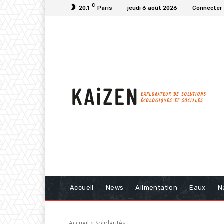
C
20.1
Paris
jeudi 6 août 2026
Connecter 
Accueil
News
Alimentation
Eaux
N
Accueil
Solidarités