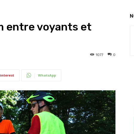
N
 entre voyants et
1077
0
interest
WhatsApp