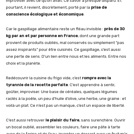
improviser avec ce qu’on avait. Ce savoir a presque disparu. Et
pourtant, il revient, discrètement, porté par la
prise de
conscience écologique et économique
.
Car le gaspillage alimentaire reste un fléau invisible :
près de 30
kg par an et par personne en France
, dont une grande part
provient de produits oubliés, mal conservés ou simplement “pas
assez inspirants” pour être cuisinés. Ce gaspillage, c’est aussi
une perte de sens. D’un lien entre nous et les aliments. Entre nos
choix et la planète.
Redécouvrir la cuisine du frigo vide, c’est
rompre avec la
tyrannie de la recette parfaite
. C’est apprendre à sentir,
goûter, improviser. Une base de céréales, quelques légumes
raclés à la poêle, un peu d’huile d’olive, une herbe, une graine : et
voilà un plat. Ce n’est pas un manque, c’est un espace de liberté.
C’est aussi retrouver
le plaisir du faire
, sans surenchère. Ouvrir
un bocal oublié, assembler les couleurs, faire une pâte à tarte
avec de la farine et de l’eau, inventer un dessert avec un fruit mûr