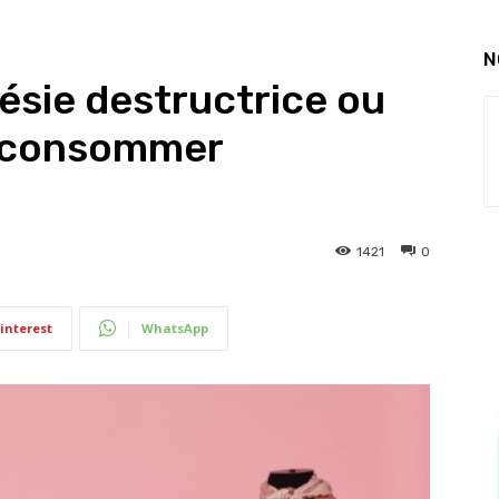
N
nésie destructrice ou
r consommer
1421
0
interest
WhatsApp