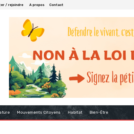
er / rejoindre
A propos
Contact
ature
Mouvements Citoyens
Habitat
Bien-Être