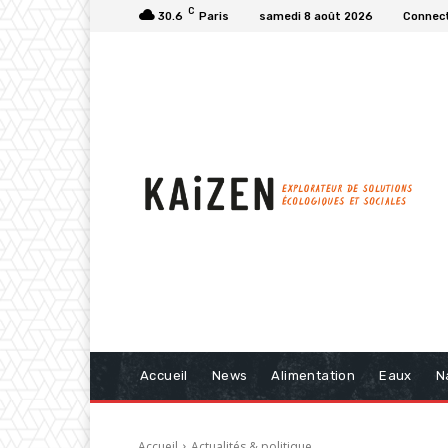
C
30.6
Paris
samedi 8 août 2026
Connect
Accueil
News
Alimentation
Eaux
N
Accueil
Actualités & politique