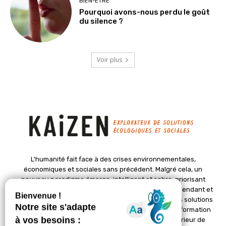
BIEN-ÊTRE
Pourquoi avons-nous perdu le goût
du silence ?
Voir plus
L'humanité fait face à des crises environnementales,
économiques et sociales sans précédent. Malgré cela, un
nouveau paradigme émerge, intelligent et sobre, priorisant
l'épanouissement de la vie. Le magazine Kaizen, indépendant et
positif, met en lumière des initiatives pionnières et des solutions
créatives pour un avenir meilleur. Il croit en une transformation
profonde des sociétés grâce à un changement intérieur de