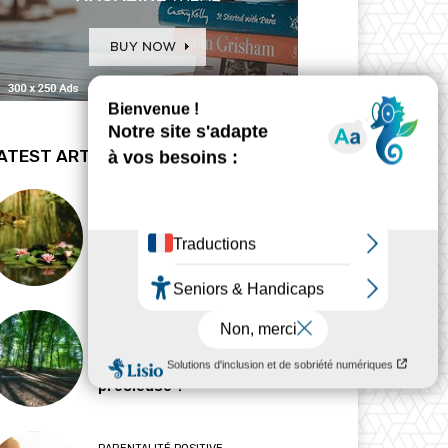
ATEST ARTICLES
BIODYNAMIE
La revanche des mares
HABITAT
Pourquoi l’ombre est-elle
devenue une ressource
précieuse ?