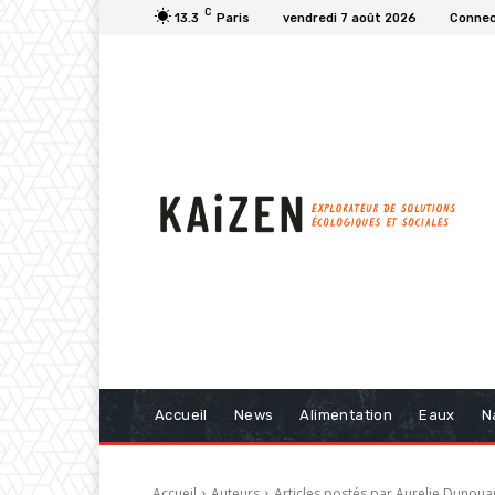
C
13.3
Paris
vendredi 7 août 2026
Connect
Accueil
News
Alimentation
Eaux
N
Accueil
Auteurs
Articles postés par Aurelie Dunoua