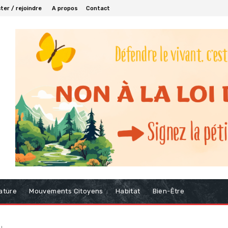
er / rejoindre
A propos
Contact
ature
Mouvements Citoyens
Habitat
Bien-Être
u