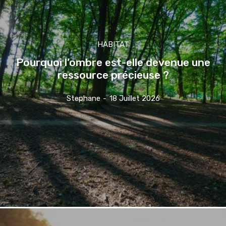
HABITAT
Pourquoi l’ombre est-elle devenue une
ressource précieuse ?
Stephane
-
18 Juillet 2026