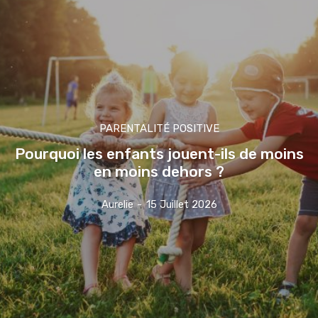
PARENTALITÉ POSITIVE
Pourquoi les enfants jouent-ils de moins
en moins dehors ?
Aurelie
-
15 Juillet 2026