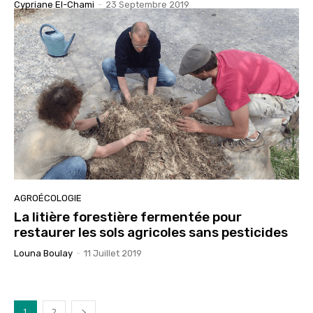
Cypriane El-Chami
-
23 Septembre 2019
AGROÉCOLOGIE
La litière forestière fermentée pour
restaurer les sols agricoles sans pesticides
Louna Boulay
-
11 Juillet 2019
1
2