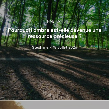
HABITAT
Pourquoi l’ombre est-elle devenue une
ressource précieuse ?
Stephane
-
18 Juillet 2026