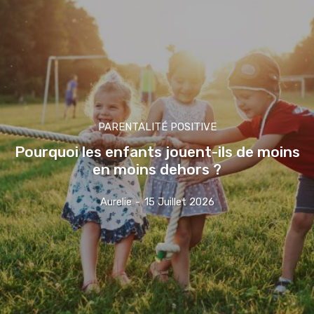
PARENTALITÉ POSITIVE
Pourquoi les enfants jouent-ils de moins
en moins dehors ?
Aurelie
-
15 Juillet 2026