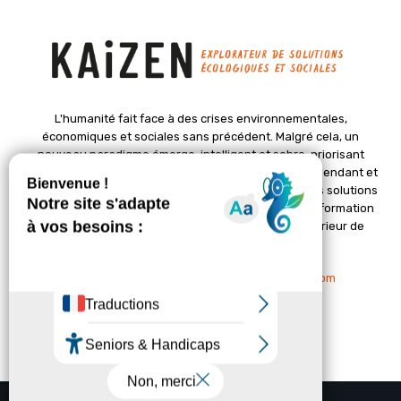
L'humanité fait face à des crises environnementales,
économiques et sociales sans précédent. Malgré cela, un
nouveau paradigme émerge, intelligent et sobre, priorisant
l'épanouissement de la vie. Le magazine Kaizen, indépendant et
positif, met en lumière des initiatives pionnières et des solutions
créatives pour un avenir meilleur. Il croit en une transformation
profonde des sociétés grâce à un changement intérieur de
chacun de nous.
Nous contacter :
contact@kaizen-magazine.com
© Copyright - KAIZEN Magazine (2012-2025)