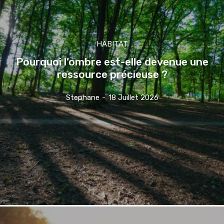
HABITAT
Pourquoi l’ombre est-elle devenue une
ressource précieuse ?
Stephane
-
18 Juillet 2026