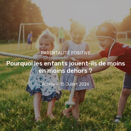
PARENTALITÉ POSITIVE
Pourquoi les enfants jouent-ils de moins
en moins dehors ?
Aurelie
-
15 Juillet 2026