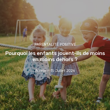
PARENTALITÉ POSITIVE
Pourquoi les enfants jouent-ils de moins
en moins dehors ?
Aurelie
-
15 Juillet 2026