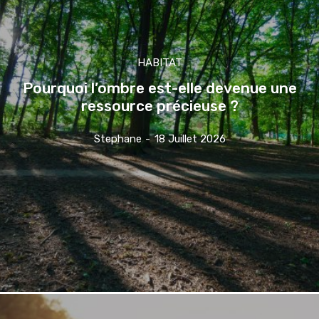
HABITAT
Pourquoi l’ombre est-elle devenue une
ressource précieuse ?
Stephane
-
18 Juillet 2026