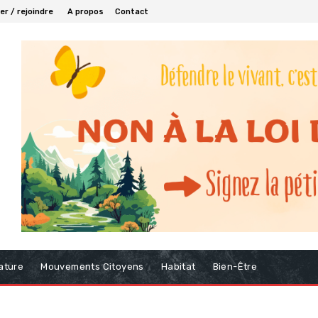
r / rejoindre
A propos
Contact
ature
Mouvements Citoyens
Habitat
Bien-Être