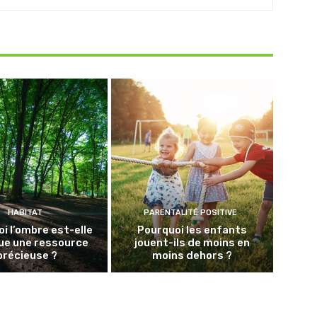
HABITAT
PARENTALITÉ POSITIVE
i l’ombre est-elle
Pourquoi les enfants
ue une ressource
jouent-ils de moins en
précieuse ?
moins dehors ?