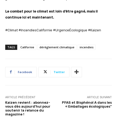
Le combat pour le climat est loin d’être gagné, mais il
continue ici et maintenant.
#Climat #IncendiesCalifornie #UrgenceÉcologique #Kaizen
TAGS
Californie
dérèglement climatique
incendies
Facebook
Twitter
ARTICLE PRÉCÉDENT
ARTICLE SUIVANT
Kaizen revient : abonnez-
PFAS et Bisphénol A dans les
vous dès aujourd’hui pour
« Emballages écologiques”
soutenir la relance du
magazine !