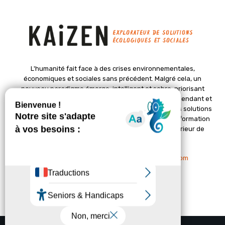
L'humanité fait face à des crises environnementales,
économiques et sociales sans précédent. Malgré cela, un
nouveau paradigme émerge, intelligent et sobre, priorisant
l'épanouissement de la vie. Le magazine Kaizen, indépendant et
positif, met en lumière des initiatives pionnières et des solutions
créatives pour un avenir meilleur. Il croit en une transformation
profonde des sociétés grâce à un changement intérieur de
chacun de nous.
Nous contacter :
contact@kaizen-magazine.com
© Copyright - KAIZEN Magazine (2012-2025)