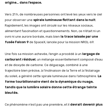
origine… dans l’espace.
Vers 21 h, de nombreuses personnes ont levé les yeux vers le ciel
pour observer une
spirale lumineuse flottant dans la nuit
.
Rapidement, les images ont circulé sur les réseaux sociaux,
alimentant fascination et questionnements. Non, ce n’était ni un
ovni ni une aurore boréale, mais bien
la trace laissée par une
fusée Falcon 9
de SpaceX, lancée pour la mission NROL-69.
Une fois sa mission achevée, l’engin a procédé à un
largage de
carburant résiduel
, un mélange essentiellement composé d’eau
et de dioxyde de carbone. Ce dégazage, combiné à une
trajectoire bien précise, à l’inclinaison de la Terre et à l’éclairage
du soleil, a généré cette spirale lumineuse dans l’atmosphère.
La
forme tourbillonnaire vient de la dynamique du nuage,
tandis que la lumière solaire donne cette étrange teinte
bleutée.
Ce phénomène n’est pas une première, et il
devrait devenir plus