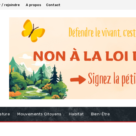
 / rejoindre
A propos
Contact
ature
Mouvements Citoyens
Habitat
Bien-Être