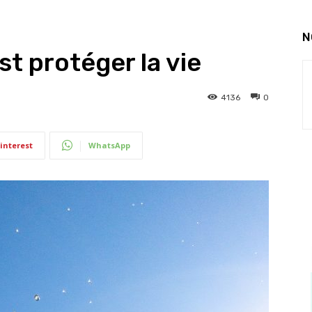
N
st protéger la vie
4136
0
interest
WhatsApp