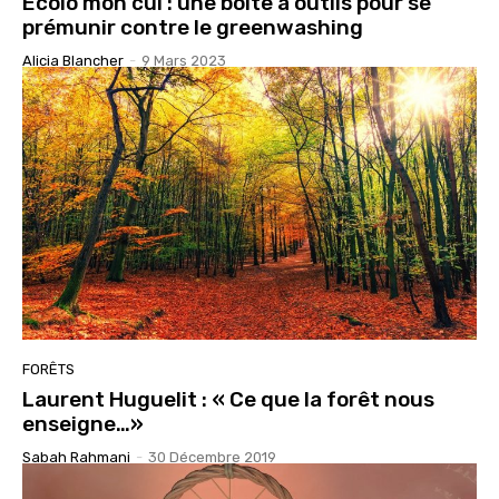
Ecolo mon cul : une boîte à outils pour se
prémunir contre le greenwashing
Alicia Blancher
-
9 Mars 2023
FORÊTS
Laurent Huguelit : « Ce que la forêt nous
enseigne…»
Sabah Rahmani
-
30 Décembre 2019