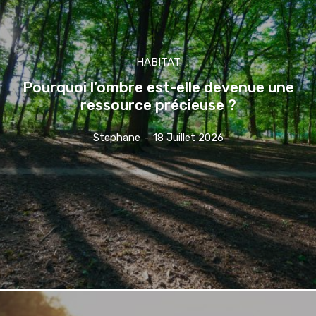
HABITAT
Pourquoi l’ombre est-elle devenue une
ressource précieuse ?
Stephane
-
18 Juillet 2026