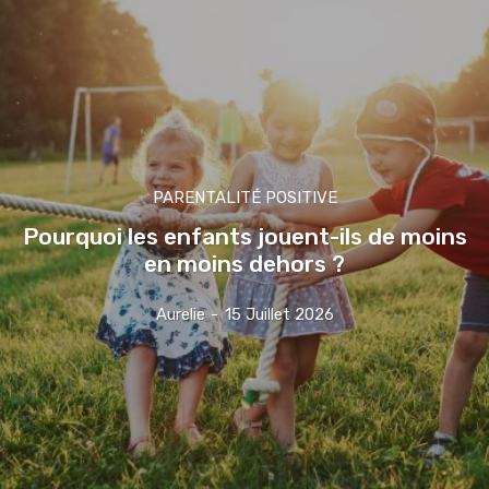
PARENTALITÉ POSITIVE
Pourquoi les enfants jouent-ils de moins
en moins dehors ?
Aurelie
-
15 Juillet 2026