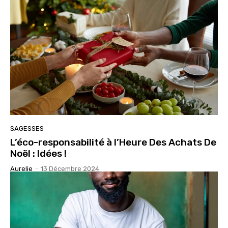
SAGESSES
L’éco-responsabilité à l’Heure Des Achats De
Noël : Idées !
Aurelie
-
13 Décembre 2024