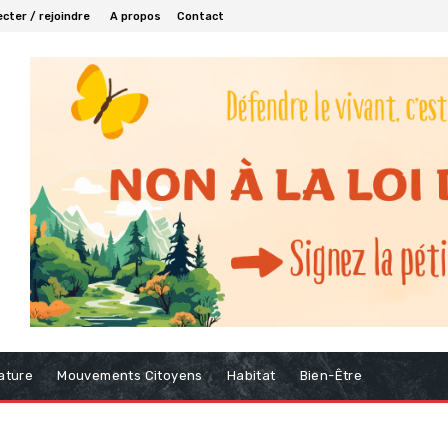
cter / rejoindre
A propos
Contact
ature
Mouvements Citoyens
Habitat
Bien-Être