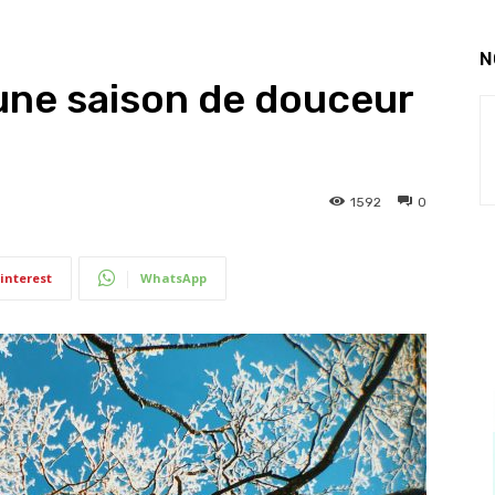
N
: une saison de douceur
1592
0
interest
WhatsApp