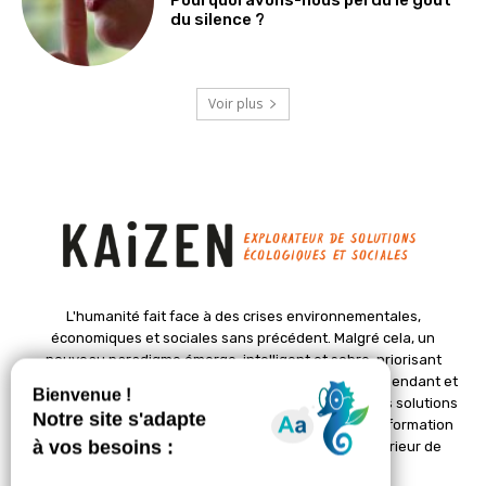
Pourquoi avons-nous perdu le goût
du silence ?
Voir plus
L'humanité fait face à des crises environnementales,
économiques et sociales sans précédent. Malgré cela, un
nouveau paradigme émerge, intelligent et sobre, priorisant
l'épanouissement de la vie. Le magazine Kaizen, indépendant et
positif, met en lumière des initiatives pionnières et des solutions
créatives pour un avenir meilleur. Il croit en une transformation
profonde des sociétés grâce à un changement intérieur de
chacun de nous.