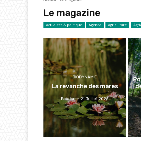
Le magazine
Actualités & politique
Agenda
Agriculture
Agri
BIODYNAMIE
Po
La revanche des mares
d
Fabrice
-
21 Juillet 2026