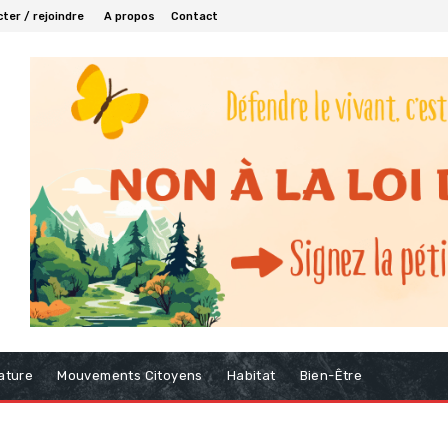
ter / rejoindre
A propos
Contact
ature
Mouvements Citoyens
Habitat
Bien-Être