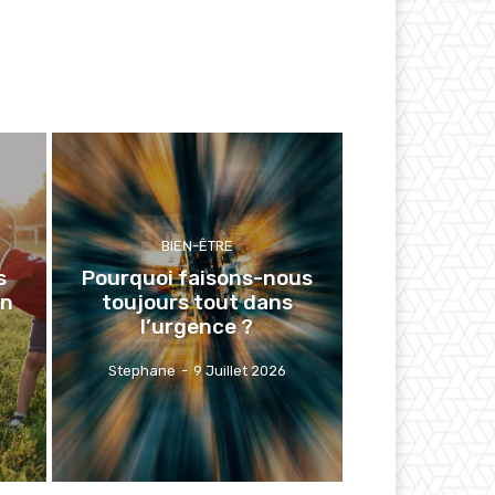
BIEN-ÊTRE
s
Pourquoi faisons-nous
en
toujours tout dans
l’urgence ?
Stephane
-
9 Juillet 2026