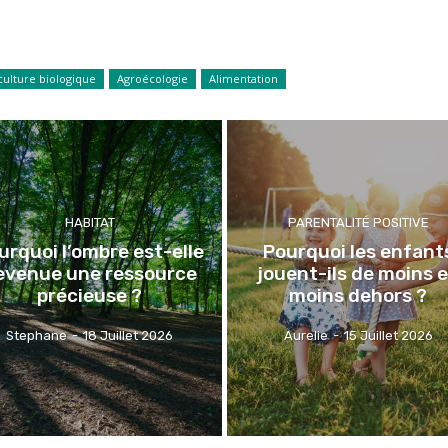
culture biologique
Agroécologie
Alimentation
HABITAT
PARENTALITÉ POSITIVE
urquoi l’ombre est-elle
Pourquoi les enfant
evenue une ressource
jouent-ils de moins 
précieuse ?
moins dehors ?
Stephane
-
18 Juillet 2026
Aurelie
-
15 Juillet 2026