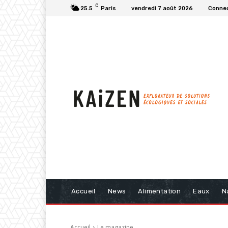
C
25.5
Paris
vendredi 7 août 2026
Connec
Accueil
News
Alimentation
Eaux
N
Accueil
Le magazine